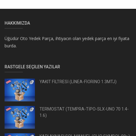
HAKKIMIZDA
Üğüdür Oto Yedek Parça, ihtiyacın olan yedek parça en iyi fiyata
burda.
RASTGELE SEÇILEN YAZILAR
YAKIT FİLTRESİ (LİNEA-FİORİNO 1.3MTJ)
TERMOSTAT (TEMPRA-TİPO-SLX-UNO 70 1.4-
1.6)