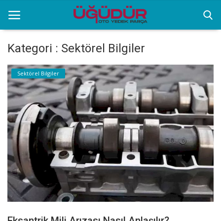
Kategori : Sektörel Bilgiler
Anasayfa
Sektörel Bilgiler
Markalar
Ürünlerimiz
Sektörel Bilgiler
Galeri
İletişim
Eksantrik Mili Arızası Nasıl Anlaşılır?