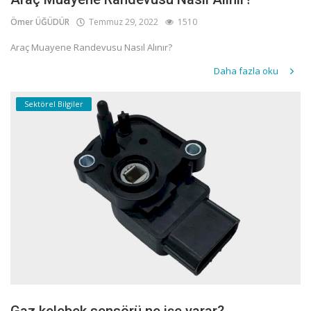
Ömer ÜĞÜDÜR
Temmuz 29, 2022
1510
Araç Muayene Randevusu Nasıl Alınır?
Daha fazla oku
Sektörel Bilgiler