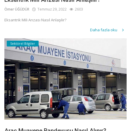
Ömer ÜĞÜDÜR
Temmuz 29, 2022
2603
Eksantrik Mili Arızası Nasıl Anlaşılır?
Daha fazla oku
Sektörel Bilgiler
Araç Muayene Randevusu Nasıl Alınır?