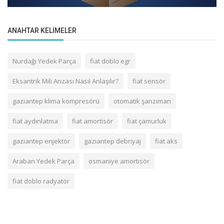
ANAHTAR KELIMELER
Nurdağı Yedek Parça
fiat doblo egr
Eksantrik Mili Arızası Nasıl Anlaşılır?
fiat sensör
gaziantep klima kompresörü
otomatik şanzıman
fiat aydınlatma
fiat amortisör
fiat çamurluk
gaziantep enjektör
gaziantep debriyaj
fiat aks
Araban Yedek Parça
osmaniye amortisör
fiat doblo radyatör